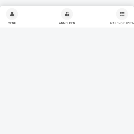
MENU
ANMELDEN
WARENGRUPPE
Bestell-Hotline:
+43 5266 88219
Bestell-Fax:
+43 5266 882192