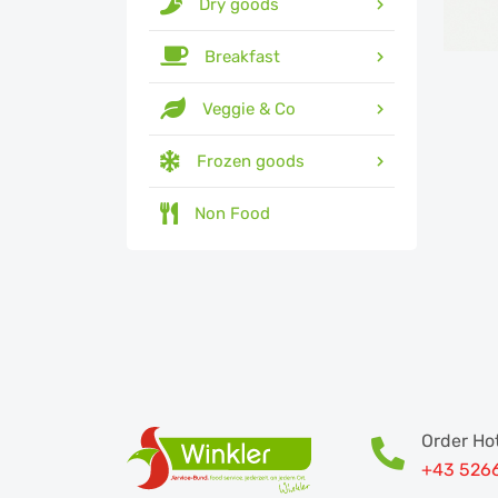
Dry goods
Breakfast
Veggie & Co
Frozen goods
Non Food
Order Hot
+43 526