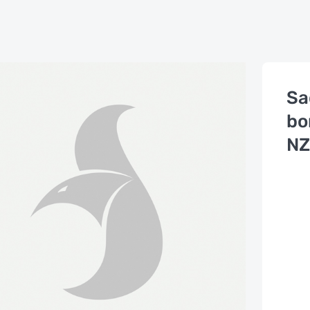
Sa
bo
NZ