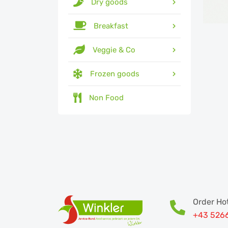
Dry goods
Breakfast
Veggie & Co
Frozen goods
Non Food
Order Hot
+43 526