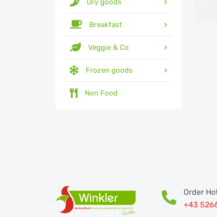
Dry goods
Breakfast
Veggie & Co
Frozen goods
Non Food
Order Hot
+43 526