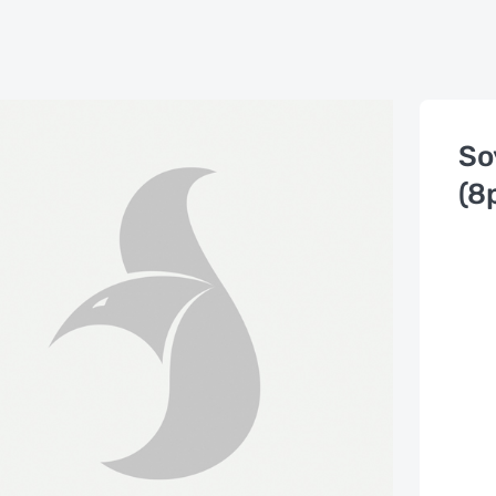
So
(8