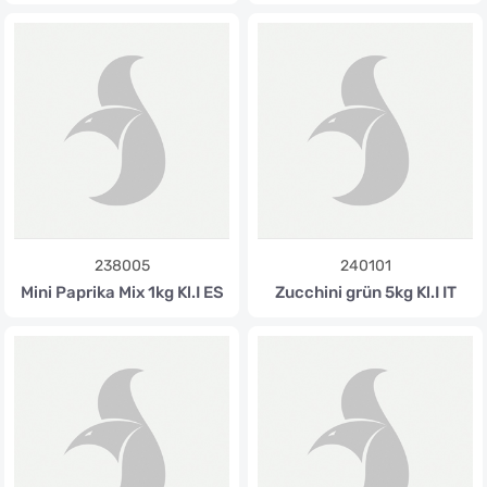
238005
240101
Mini Paprika Mix 1kg Kl.I ES
Zucchini grün 5kg Kl.I IT