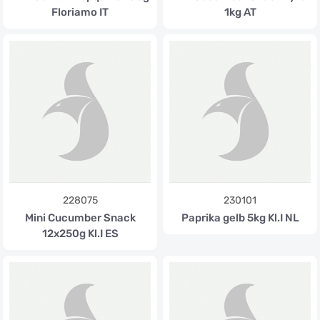
Floriamo IT
1kg AT
228075
230101
Mini Cucumber Snack
Paprika gelb 5kg Kl.I NL
12x250g Kl.I ES