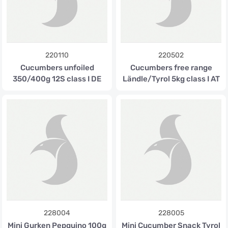
220110
220502
Cucumbers unfoiled
Cucumbers free range
350/400g 12S class I DE
Ländle/Tyrol 5kg class I AT
228004
228005
Mini Gurken Pepquino 100g
Mini Cucumber Snack Tyrol