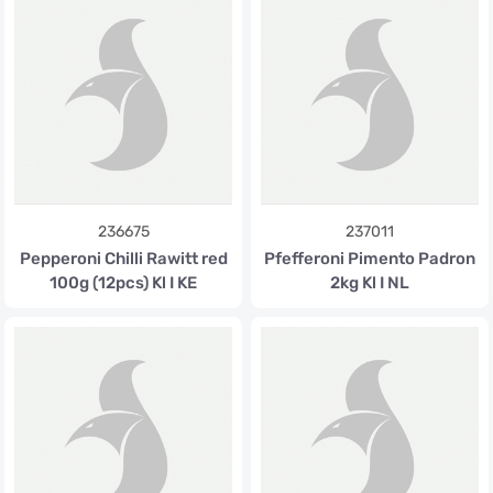
236675
237011
Pepperoni Chilli Rawitt red
Pfefferoni Pimento Padron
100g (12pcs) Kl I KE
2kg Kl I NL