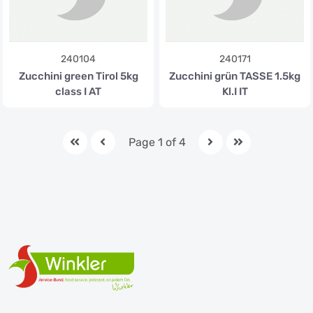
240104
240171
Zucchini green Tirol 5kg
Zucchini grün TASSE 1.5kg
class I AT
Kl.I IT
Page 1 of 4