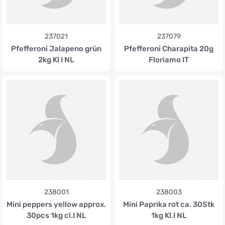
237021
237079
Pfefferoni Jalapeno grün
Pfefferoni Charapita 20g
2kg Kl I NL
Floriamo IT
238001
238003
Mini peppers yellow approx.
Mini Paprika rot ca. 30Stk
30pcs 1kg cl.I NL
1kg Kl.I NL