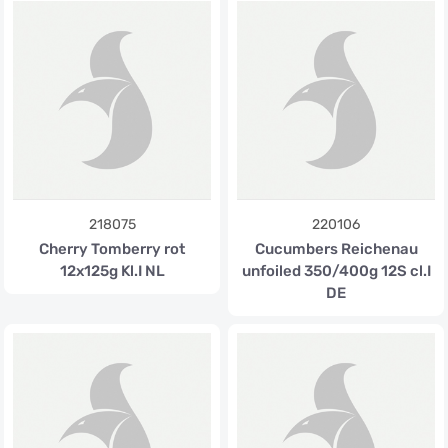
218075
220106
Cherry Tomberry rot
Cucumbers Reichenau
12x125g Kl.I NL
unfoiled 350/400g 12S cl.I
DE