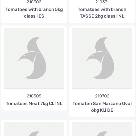
210302
210371
Tomatoes with branch 5kg
Tomatoes with branch
class I ES
TASSE 2kg class I NL
210505
210702
Tomatoes Meat 7kg Cl.I NL
Tomaten San Marzano Oval
6kg Kl.l DE