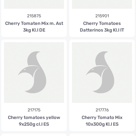
215875
215901
Cherry Tomaten Mix m. Ast
Cherry Tomatoes
3kg Kl.I DE
Datterinos 3kg Kl.I IT
217175
217776
Cherry tomatoes yellow
Cherry Tomato Mix
9x250g cl.I ES
10x300g Kl.I ES