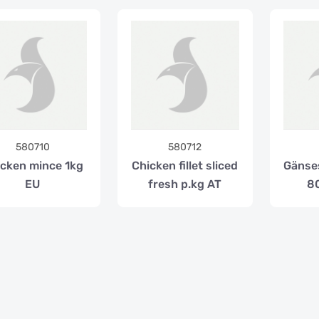
580710
580712
cken mince 1kg
Chicken fillet sliced
Gänse
EU
fresh p.kg AT
80