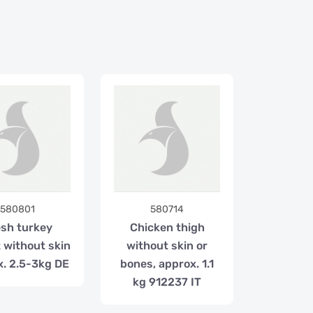
580801
580714
esh turkey
Chicken thigh
 without skin
without skin or
x. 2.5-3kg DE
bones, approx. 1.1
kg 912237 IT