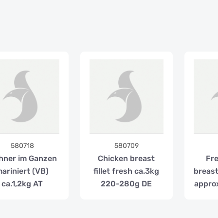
580718
580709
hner im Ganzen
Chicken breast
Fr
ariniert (VB)
fillet fresh ca.3kg
breast
ca.1,2kg AT
220-280g DE
appro