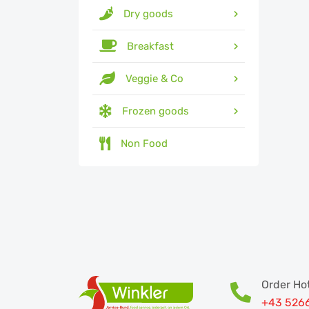
Dry goods
Breakfast
Veggie & Co
Frozen goods
Non Food
Order Hot
+43 526